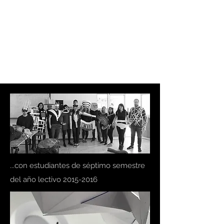
EL SÉPTIMO
ARQUITECTURA
LATENTE
...con estudiantes de séptimo semestre
del año lectivo
2015-2016