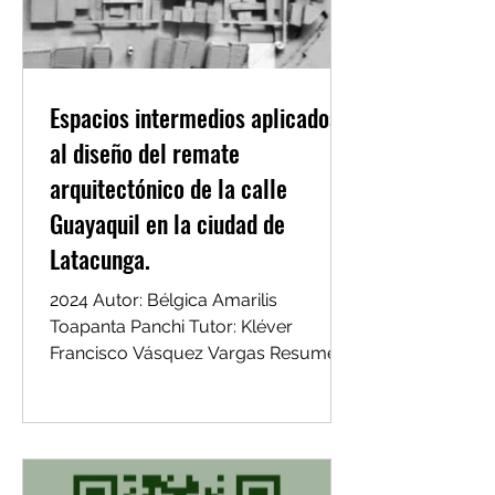
la evolución de la habitación, con una
serie de análisis comparativos de tipo
histórico, proporcional, programático
y t
Espacios intermedios aplicados
al diseño del remate
arquitectónico de la calle
Guayaquil en la ciudad de
Latacunga.
2024 Autor: Bélgica Amarilis
Toapanta Panchi Tutor: Kléver
Francisco Vásquez Vargas Resumen
El presente trabajo de titulación se
planteó...