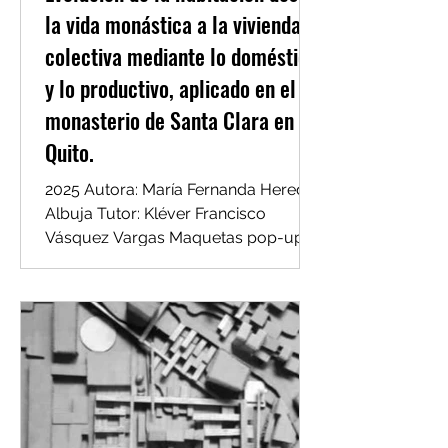
la vida monástica a la vivienda
colectiva mediante lo doméstico
y lo productivo, aplicado en el
monasterio de Santa Clara en
Quito.
2025 Autora: María Fernanda Heredia
Albuja Tutor: Kléver Francisco
Vásquez Vargas Maquetas pop-up
en la exposición de su defensa de
grado Resumen. El presente trabajo
de titulación plantea una propuesta
teórica de análisis y diseño
arquitectónico cuya premisa es la
habitación como célula de la
vivienda. Partiendo de una
recopilación bibliográfica se analiza