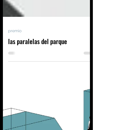
premio
las paralelas del parque