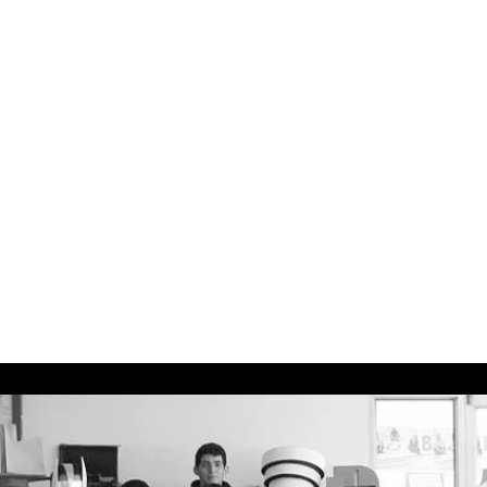
EL SÉPTIMO
ARQUITECTURA
LATENTE
inicio
docencia
profesión
textos