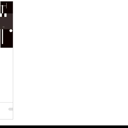
o 20-21
séptimo
Vivienda 2011-2021
segundo 21-22
2021-2022
2023-2023
premio
2009
2010
2008
2011
2014
2018
2020
2021
2022
 Carrera