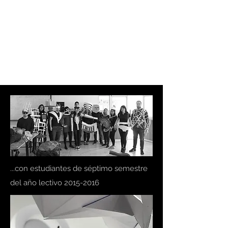
EL SÉPTIMO
ARQUITECTURA
LATENTE
...con estudiantes de séptimo semestre
del año lectivo
2015-2016