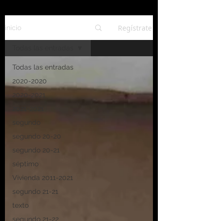
Regístrate
inicio
Todas las entradas
Todas las entradas
2020-2020
2020-2021
2021-2021
segundo
segundo 20-20
segundo 20-21
séptimo
Vivienda 2011-2021
segundo 21-21
texto
segundo 21-22