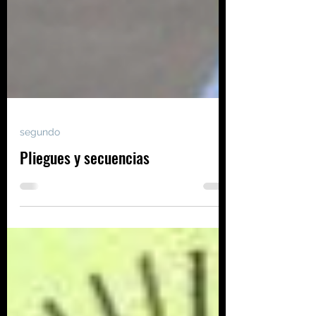
segundo
Pliegues y secuencias