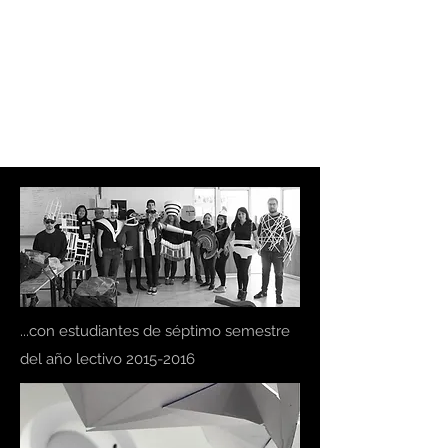
EL SÉPTIMO
ARQUITECTURA
LATENTE
...con estudiantes de séptimo semestre
del año lectivo
2015-2016