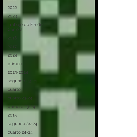
2022
2023
Trabajo de Fin de
Carrera
2016
2017
2024
primero
2023-2024
segundo 23-24
cuarto
cuarto 23-24
primero 23-24
2015
segundo 24-24
cuarto 24-24