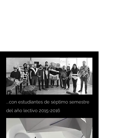
EL SÉPTIMO
ARQUITECTURA
LATENTE
...con estudiantes de séptimo semestre
del año lectivo
2015-2016