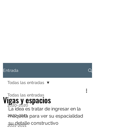
EL SÉPTIMO
ARQUITECTURA
LATENTE
Entrada
Todas las entradas
Todas las entradas
Vigas y espacios
2020-2020
La idea es tratar de ingresar en la 
2020-2021
maqueta para ver su espacialidad 
su detalle constructivo
2021-2021