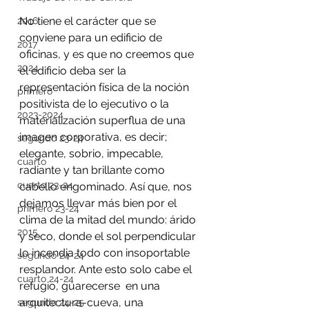
No tiene el carácter que se 
2016
conviene para un edificio de 
2017
oficinas, y es que no creemos que 
2024
el edificio deba ser la 
representación física de la noción 
primero
positivista de lo ejecutivo o la 
2023-2024
materialización superflua de una 
imagen corporativa, es decir; 
segundo 23-24
elegante, sobrio, impecable, 
cuarto
radiante y tan brillante como 
cuarto 23-24
cabello engominado. Así que, nos 
dejamos llevar más bien por el 
primero 23-24
clima de la mitad del mundo: árido 
2015
y seco, donde el sol perpendicular 
lo incendia todo con insoportable 
segundo 24-24
resplandor. Ante esto solo cabe el 
cuarto 24-24
refugio, guarecerse  en una 
arquitectura-cueva, una 
segundo 24-25