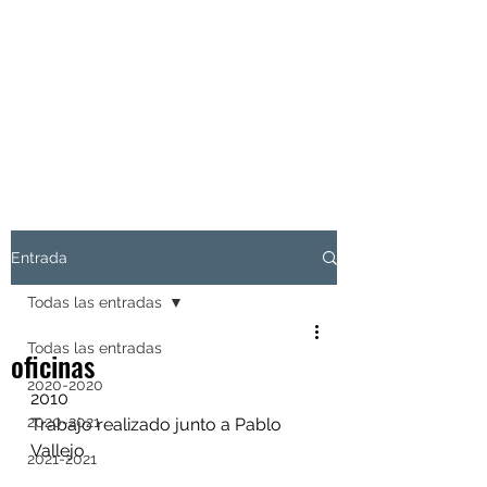
EL SÉPTIMO
ARQUITECTURA
LATENTE
Entrada
Todas las entradas
Todas las entradas
oficinas
2020-2020
2010
2020-2021
Trabajo realizado junto a Pablo 
Vallejo
2021-2021