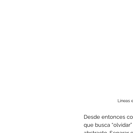
Líneas 
Desde entonces con
que busca “olvidar”
abstracto. Separar e