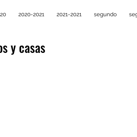
020
2020-2021
2021-2021
segundo
se
o
Vivienda 2011-2021
segundo 21-21
text
os y casas
Docencia
profesión
premio
2009
2019
2014
2018
2020
2021
2022