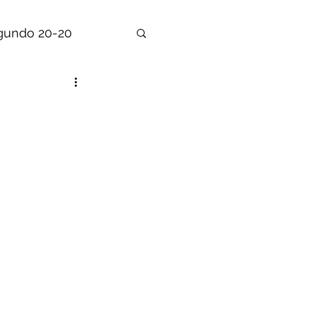
gundo 20-20
o
segundo 21-22
2010
2008
2023