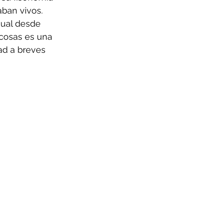
aban vivos.
gual desde 
 cosas es una 
ad a breves 