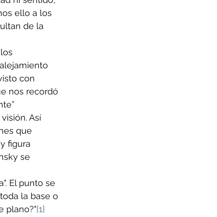
os ello a los 
ultan de la 
los 
alejamiento 
visto con 
ue nos recordó 
nte” 
isión. Así 
enes que 
y figura 
nsky se 
". El punto se 
 toda la base o 
e plano?"
[1]