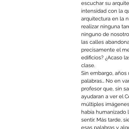
escuchar su arquit
intensidad con la q
arquitectura en la 
realizar ninguna tar
ninguno de nosotros
las calles abandona
precisamente el mej
edificios? ¿Acaso l
clase.
Sin embargo, años 
palabras… No en van
profesor que, sin s
ayudaran a ver el C
múltiples imágenes y
había humanizado la
sentir. Más tarde, 
esas palabras y alg