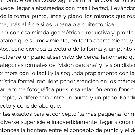
ede llegar a abstraerlas con más libertad, llevándon
e la forma: punto, línea y plano, los mismos que res
ma, más allá de si es urbana o arquitectónica.
r con esa mirada geométrica o reductiva y, pronto 
cataron que su movimiento, en tanto acercamiento y 
tos, condicionaba la lectura de la forma y, un punto 
a volverse un plano al ser visto de cerca, fenómeno q
categorías formales de “visión cercana” y “visión dista
rimera con lo táctil y la segunda propiamente con la v
rística formal, requiere poner atención en los márg
r la toma fotográfica pues, esa relación entre fondo 
emplo, la diferencia entre un punto y un plano. Kandi
pecto y consideraba que:
límites exactos para el concepto "la más pequeña forma
volverse superficie e inadvertidamente llegar a cubrir
entonces la frontera entre el concepto de punto y el d