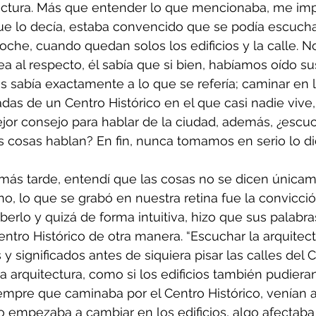
ectura. Más que entender lo que mencionaba, me imp
ue lo decía, estaba convencido que se podía escucha
noche, cuando quedan solos los edificios y la calle. 
ea al respecto, él sabía que si bien, habíamos oído su
 sabía exactamente a lo que se refería; caminar en l
das de un Centro Histórico en el que casi nadie vive,
or consejo para hablar de la ciudad, además, ¿escuc
as cosas hablan? En fin, nunca tomamos en serio lo d
más tarde, entendí que las cosas no se dicen única
o, lo que se grabó en nuestra retina fue la convicci
aberlo y quizá de forma intuitiva, hizo que sus palabr
entro Histórico de otra manera. “Escuchar la arquitec
 significados antes de siquiera pisar las calles del C
 arquitectura, como si los edificios también pudiera
siempre que caminaba por el Centro Histórico, venían
o empezaba a cambiar en los edificios, algo afectaba