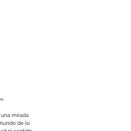
re
 una mirada 
 mundo de lo 
ad ni sentido, 