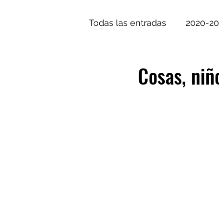
Todas las entradas
2020-2
segundo 20-21
séptim
Cosas, niñ
2021-2022
2023-2023
2011
2012
2013
Trabajo de Fin de Carrera