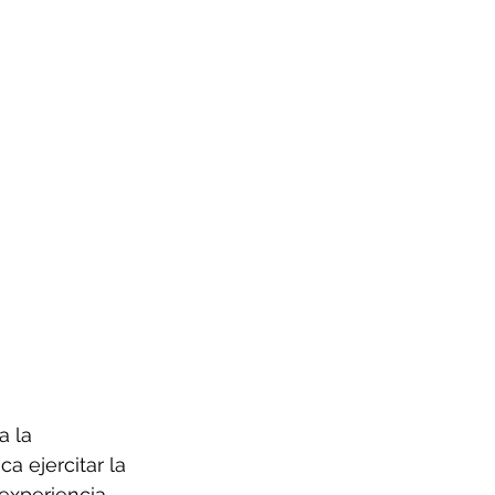
 la 
a ejercitar la 
 experiencia 