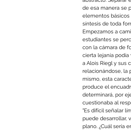
de esa manera se pu
elementos básicos d
síntesis de toda for
Empezamos a camina
estudiantes se per
con la cámara de fo
cierta lejanía podí
a Alois Riegl y sus 
relacionándose, la p
mismo, esta caracte
produce el encuadra
determinará, por ej
cuestionaba al res
"Es difícil señalar 
puede desarrollar, 
plano. ¿Cuál sería 