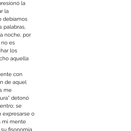
resionó la 
r la 
No debíamos 
s palabras, 
a noche, por 
 no es 
har los 
icho aquella 
mente con 
ón de aquel 
as me 
tura” detonó 
entro; se 
n expresarse o 
 a mi mente 
 su fisonomía 