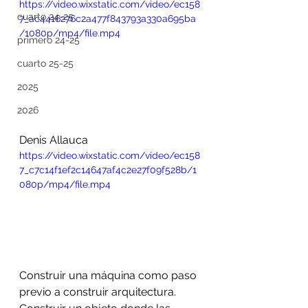
https://video.wixstatic.com/video/ec158
cuarto 24-25
7_ac4416276c2a477f843793a330a695ba
/1080p/mp4/file.mp4
primero 24-25
cuarto 25-25
2025
2026
Denis Allauca
https://video.wixstatic.com/video/ec158
7_c7c14f1ef2c14647af4c2e27f09f528b/1
080p/mp4/file.mp4
Construir una máquina como paso 
previo a construir arquitectura. 