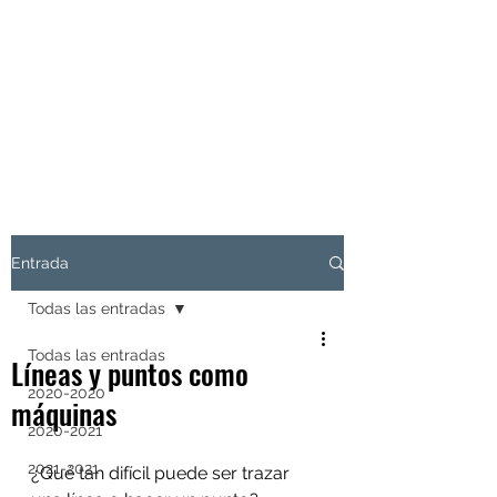
EL SÉPTIMO
ARQUITECTURA
LATENTE
Entrada
Todas las entradas
Todas las entradas
Líneas y puntos como
2020-2020
máquinas
2020-2021
2021-2021
¿Qué tan difícil puede ser trazar 