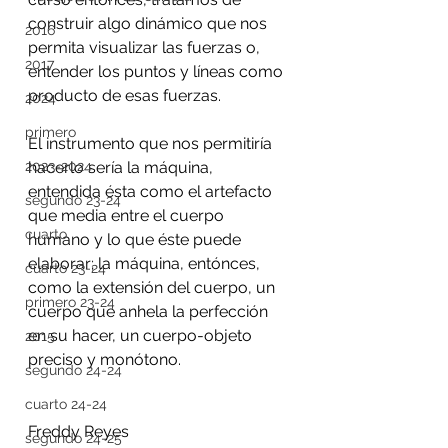
construir algo dinámico que nos 
2016
permita visualizar las fuerzas o, 
2017
entender los puntos y líneas como 
producto de esas fuerzas. 
2024
primero
El instrumento que nos permitiría 
hacerlo sería la máquina, 
2023-2024
entendida ésta como el artefacto 
segundo 23-24
que media entre el cuerpo 
cuarto
humano y lo que éste puede 
elaborar; la máquina, entónces, 
cuarto 23-24
como la extensión del cuerpo, un 
primero 23-24
cuerpo que anhela la perfección 
en su hacer, un cuerpo-objeto 
2015
preciso y monótono. 
segundo 24-24
cuarto 24-24
Freddy Reyes
segundo 24-25