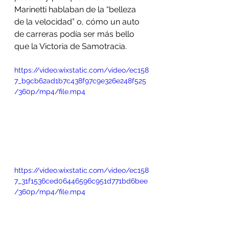
Marinetti hablaban de la “belleza 
de la velocidad” o, cómo un auto 
de carreras podía ser más bello 
que la Victoria de Samotracia. 
https://video.wixstatic.com/video/ec158
7_b9cb62ad1b7c438f97c9e326e248f525
/360p/mp4/file.mp4
https://video.wixstatic.com/video/ec158
7_31f1536ced06446596c951d771bd6bee
/360p/mp4/file.mp4