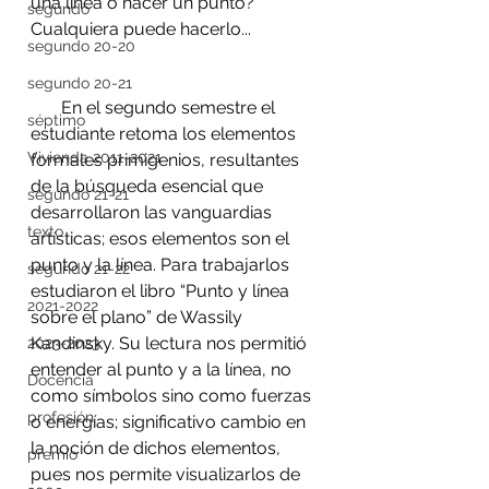
una línea o hacer un punto?
segundo
Cualquiera puede hacerlo...
segundo 20-20
segundo 20-21
       En el segundo semestre el 
séptimo
estudiante retoma los elementos 
Vivienda 2011-2021
formales primigenios, resultantes 
de la búsqueda esencial que 
segundo 21-21
desarrollaron las vanguardias 
texto
artísticas; esos elementos son el 
punto y la línea. Para trabajarlos 
segundo 21-22
estudiaron el libro “Punto y línea 
2021-2022
sobre el plano” de Wassily 
Kandinsky. Su lectura nos permitió 
2023-2023
entender al punto y a la línea, no 
Docencia
como símbolos sino como fuerzas 
profesión
o energías; significativo cambio en 
la noción de dichos elementos, 
premio
pues nos permite visualizarlos de 