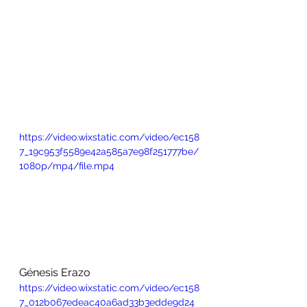
https://video.wixstatic.com/video/ec158
7_19c953f5589e42a585a7e98f251777be/
1080p/mp4/file.mp4
Génesis Erazo
https://video.wixstatic.com/video/ec158
7_012b067edeac40a6ad33b3edde9d24