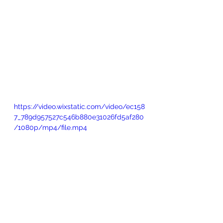
https://video.wixstatic.com/video/ec158
7_789d957527c546b880e31026fd5af280
/1080p/mp4/file.mp4