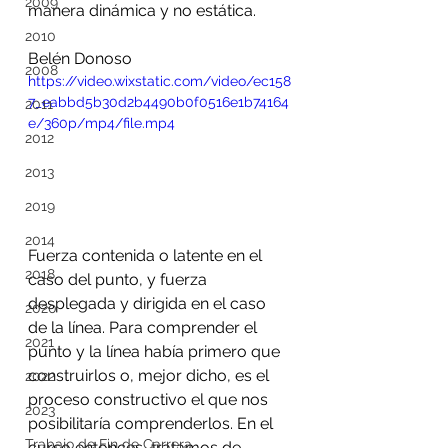
2009
manera dinámica y no estática.
2010
Belén Donoso
2008
https://video.wixstatic.com/video/ec158
7_eabbd5b30d2b4490b0f0516e1b74164
2011
e/360p/mp4/file.mp4
2012
2013
2019
2014
Fuerza contenida o latente en el 
2018
caso del punto, y fuerza 
desplegada y dirigida en el caso 
2020
de la línea. Para comprender el 
2021
punto y la línea había primero que 
construirlos o, mejor dicho, es el 
2022
proceso constructivo el que nos 
2023
posibilitaría comprenderlos. En el 
Trabajo de Fin de Carrera
curso entonces, tratamos de 