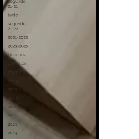
segundo
21-21
texto
segundo
21-22
2021-2022
2023-2023
Docencia
profesión
premio
2009
2010
2008
2011
2012
2013
2019