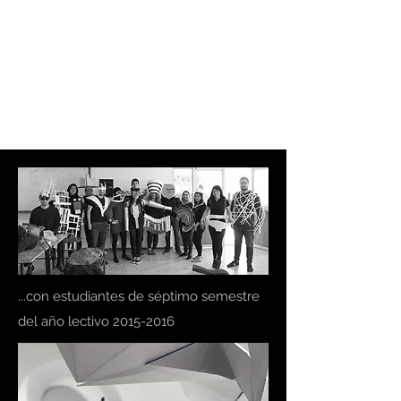
EL SÉPTIMO
ARQUITECTURA
LATENTE
...con estudiantes de séptimo semestre
del año lectivo
2015-2016