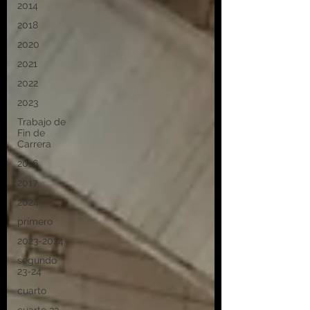
2014
2018
2020
2021
2022
2023
Trabajo de
Fin de
Carrera
2016
2017
2024
primero
2023-2024
segundo
23-24
cuarto