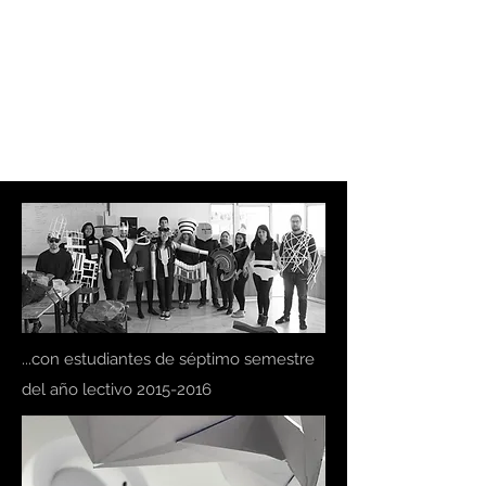
EL SÉPTIMO
ARQUITECTURA
LATENTE
...con estudiantes de séptimo semestre
del año lectivo
2015-2016