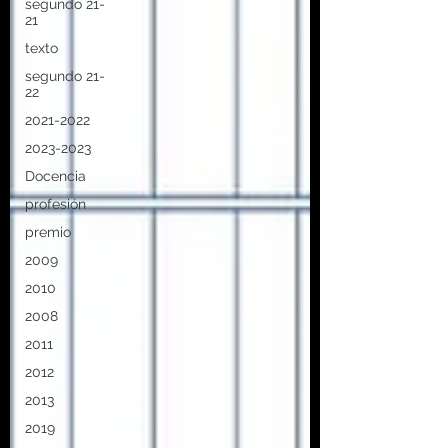
segundo 21-
21
texto
segundo 21-
22
2021-2022
2023-2023
Docencia
profesión
premio
2009
2010
2008
2011
2012
2013
2019